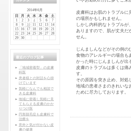
いやお勤めの方に多くご来
カレンダー
2014年6月
皮膚科はお肌のトラブルに
日
月
火
水
木
金
土
の場所かもしれません。
1
2
3
4
5
6
7
しかし内科的なトラブルが
8
9
10
11
12
13
14
15
16
17
18
19
20
21
ありますので、肌が丈夫だ
22
23
24
25
26
27
28
せん。
29
30
じんましんなどがその例の
食物のアレルギーの場合も
最近のブログ記事
かった時にじんましんが出
皮膚のトラブルは多くは痛
「地域密着型」の皮膚
科医
す。
患者様との対話を心掛
その原因を突き止め、対処
けています
地域の患者さまのきれいな
気軽になんでも相談で
ために尽力しております。
きる皮膚科
地域に密着し気軽に見
てもらえる皮膚のかか
りつけ医
円形脱毛症も皮膚科で
治療を
意外と気が付かない皮
膚の健康