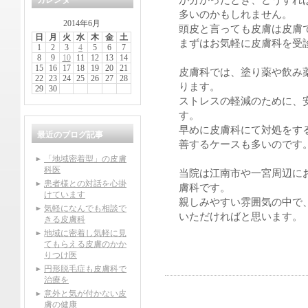
が分かったとき、どうすれ
カレンダー
多いのかもしれません。
2014年6月
頭皮と言っても皮膚は皮膚
日
月
火
水
木
金
土
まずはお気軽に皮膚科を受
1
2
3
4
5
6
7
8
9
10
11
12
13
14
15
16
17
18
19
20
21
皮膚科では、塗り薬や飲み
22
23
24
25
26
27
28
ります。
29
30
ストレスの軽減のために、
す。
早めに皮膚科にて対処をす
最近のブログ記事
善するケースも多いのです
「地域密着型」の皮膚
科医
当院は江南市や一宮周辺に
患者様との対話を心掛
膚科です。
けています
親しみやすい雰囲気の中で
気軽になんでも相談で
いただければと思います。
きる皮膚科
地域に密着し気軽に見
てもらえる皮膚のかか
りつけ医
円形脱毛症も皮膚科で
治療を
意外と気が付かない皮
膚の健康